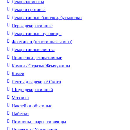
Декор-элементы
Декор из ротанга
Декоративные баночки, бутылочки
Перья декоративные
Декоративные пуговицы
Фоамиран (пластичная замша)
Декоративные листья
Прищепки декоративные
Камни / Cтразы/ Жемчужины
Камеи
Ленты для декора/ Скотч
Шнур декоративный
Мозаика
Наклейки объемные
Пайетки
Помпоны, шары, гирлянды
Подвески / Украшения