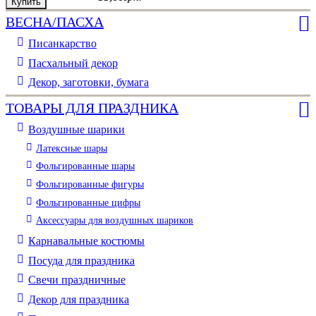
Купить
Купить
Купить
Купить
ВЕСНА/ПАСХА
Писанкарство
Пасхальный декор
Декор, заготовки, бумага
ТОВАРЫ ДЛЯ ПРАЗДНИКА
Воздушные шарики
Латексные шары
Фольгированные шары
Фольгированные фигуры
Фольгированные цифры
Аксессуары для воздушных шариков
Карнавальные костюмы
Посуда для праздника
Свечи праздничные
Декор для праздника