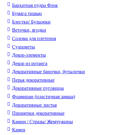
Бархатная пудра Флок
Бумага тишью
Блестки/ Бульонки
Веточки, ягодки
Солома для плетения
Cухоцветы
Декор-элементы
Декор из ротанга
Декоративные баночки, бутылочки
Перья декоративные
Декоративные пуговицы
Фоамиран (пластичная замша)
Декоративные листья
Прищепки декоративные
Камни / Cтразы/ Жемчужины
Камеи