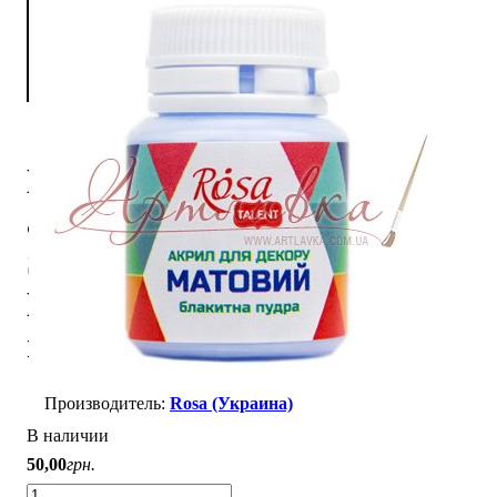
Краска
акриловая
Start,
Голубая
пудра, 20мл
Rosa (Украина)
В наличии
50
,
00
грн.