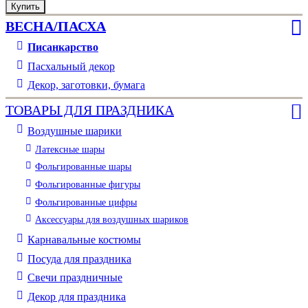
Купить
Купить
Купить
Купить
Купить
Купить
ВЕСНА/ПАСХА
Писанкарство
Пасхальный декор
Декор, заготовки, бумага
ТОВАРЫ ДЛЯ ПРАЗДНИКА
Воздушные шарики
Латексные шары
Фольгированные шары
Фольгированные фигуры
Фольгированные цифры
Аксессуары для воздушных шариков
Карнавальные костюмы
Посуда для праздника
Свечи праздничные
Декор для праздника