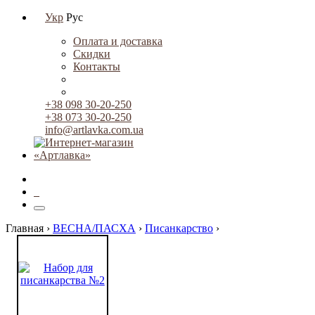
Укр
Рус
Оплата и доставка
Скидки
Контакты
+38 098 30-20-250
+38 073 30-20-250
info@artlavka.com.ua
0
Главная ›
ВЕСНА/ПАСХА
›
Писанкарство
›