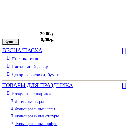
20
,
00
грн.
4
5
5
5
5
,
,
,
,
,
00
00
00
00
00
грн.
грн.
грн.
грн.
грн.
Купить
ВЕСНА/ПАСХА
Писанкарство
Пасхальный декор
Декор, заготовки, бумага
ТОВАРЫ ДЛЯ ПРАЗДНИКА
Воздушные шарики
Латексные шары
Фольгированные шары
Фольгированные фигуры
Фольгированные цифры