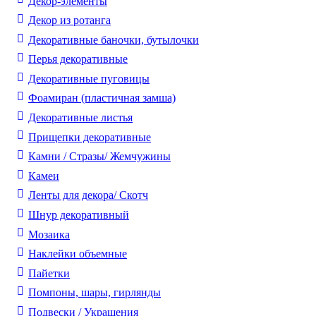
Декор-элементы
Декор из ротанга
Декоративные баночки, бутылочки
Перья декоративные
Декоративные пуговицы
Фоамиран (пластичная замша)
Декоративные листья
Прищепки декоративные
Камни / Cтразы/ Жемчужины
Камеи
Ленты для декора/ Скотч
Шнур декоративный
Мозаика
Наклейки объемные
Пайетки
Помпоны, шары, гирлянды
Подвески / Украшения