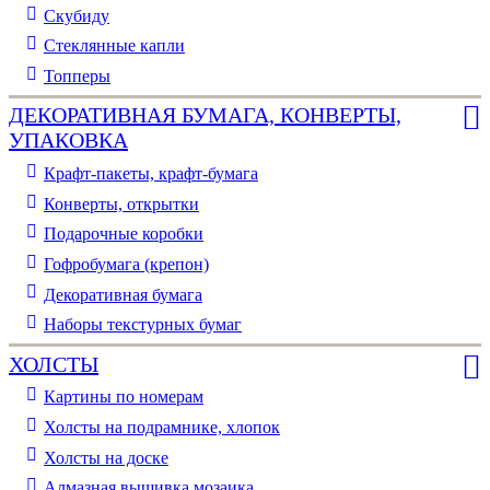
Скубиду
Стеклянные капли
Топперы
ДЕКОРАТИВНАЯ БУМАГА, КОНВЕРТЫ,
УПАКОВКА
Крафт-пакеты, крафт-бумага
Конверты, открытки
Подарочные коробки
Гофробумага (крепон)
Декоративная бумага
Наборы текстурных бумаг
ХОЛСТЫ
Картины по номерам
Холсты на подрамнике, хлопок
Холсты на доске
Алмазная вышивка мозаика