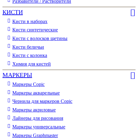
Разбавители / Растворители
КИСТИ
Кисти в наборах
Кисти синтетические
Кисти с волосков щетины
Кисти беличьи
Кисти с колонка
Химия для кистей
МАРКЕРЫ
Маркеры Copic
Маркеры акварельные
Чернила для маркеров Copic
Маркеры акриловые
Лайнеры для рисования
Маркеры универсальные
Маркеры Graphmaster