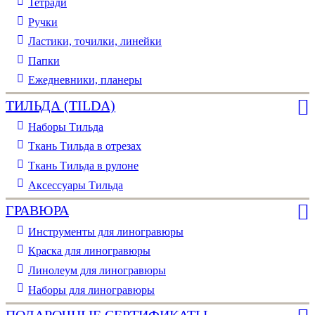
Тетради
Ручки
Ластики, точилки, линейки
Папки
Ежедневники, планеры
ТИЛЬДА (TILDA)
Наборы Тильда
Ткань Тильда в отрезах
Ткань Тильда в рулоне
Аксессуары Тильда
ГРАВЮРА
Инструменты для линогравюры
Краска для линогравюры
Линолеум для линогравюры
Наборы для линогравюры