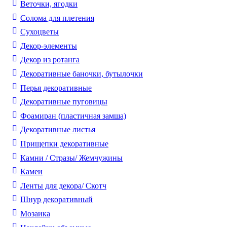
Веточки, ягодки
Солома для плетения
Cухоцветы
Декор-элементы
Декор из ротанга
Декоративные баночки, бутылочки
Перья декоративные
Декоративные пуговицы
Фоамиран (пластичная замша)
Декоративные листья
Прищепки декоративные
Камни / Cтразы/ Жемчужины
Камеи
Ленты для декора/ Скотч
Шнур декоративный
Мозаика