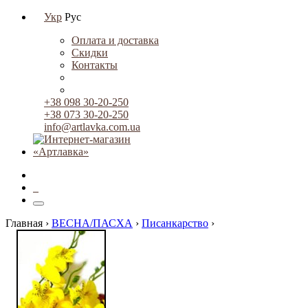
Укр
Рус
Оплата и доставка
Скидки
Контакты
+38 098 30-20-250
+38 073 30-20-250
info@artlavka.com.ua
0
Главная ›
ВЕСНА/ПАСХА
›
Писанкарство
›