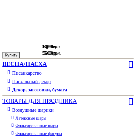
55
12
3
3
,
,
,
,
00
00
00
00
грн.
грн.
грн.
грн.
55
5
,
,
00
00
грн.
грн.
Купить
Купить
Купить
Купить
ВЕСНА/ПАСХА
Писанкарство
Пасхальный декор
Декор, заготовки, бумага
ТОВАРЫ ДЛЯ ПРАЗДНИКА
Воздушные шарики
Латексные шары
Фольгированные шары
Фольгированные фигуры