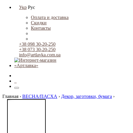
Укр
Рус
Оплата и доставка
Скидки
Контакты
+38 098 30-20-250
+38 073 30-20-250
info@artlavka.com.ua
0
Главная ›
ВЕСНА/ПАСХА
›
Декор, заготовки, бумага
›