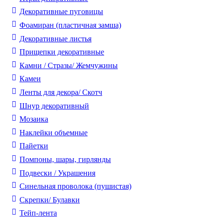
Декоративные пуговицы
Фоамиран (пластичная замша)
Декоративные листья
Прищепки декоративные
Камни / Cтразы/ Жемчужины
Камеи
Ленты для декора/ Скотч
Шнур декоративный
Мозаика
Наклейки объемные
Пайетки
Помпоны, шары, гирлянды
Подвески / Украшения
Синельная проволока (пушистая)
Скрепки/ Булавки
Тейп-лента