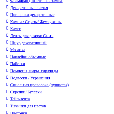
Фоамиран (пластичная замша)
Декоративные листья
Прищепки декоративные
Камни / Cтразы/ Жемчужины
Камеи
Ленты для декора/ Скотч
Шнур декоративный
Мозаика
Наклейки объемные
Пайетки
Помпоны, шары, гирлянды
Подвески / Украшения
Синельная проволока (пушистая)
Скрепки/ Булавки
Тейп-лента
Тычинки для цветов
Цветочки