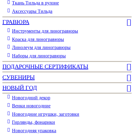
Ткань Тильда в рулоне
Аксессуары Тильда
ГРАВЮРА
Инструменты для линогравюры
Краска для линогравюры
Линолеум для линогравюры
Наборы для линогравюры
ПОДАРОЧНЫЕ СЕРТИФИКАТЫ
СУВЕНИРЫ
НОВЫЙ ГОД
Новогодний декор
Венки новогодние
Новогодние игрушки, заготовки
Гирлянды, фонарики
Новогодняя упаковка