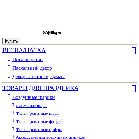
55
55
55
55
55
7
,
00
,
,
,
,
,
00
00
00
00
00
грн.
грн.
грн.
грн.
грн.
грн.
Купить
Купить
Купить
Купить
Купить
Купить
ВЕСНА/ПАСХА
Писанкарство
Пасхальный декор
Декор, заготовки, бумага
ТОВАРЫ ДЛЯ ПРАЗДНИКА
Воздушные шарики
Латексные шары
Фольгированные шары
Фольгированные фигуры
Фольгированные цифры
Аксессуары для воздушных шариков