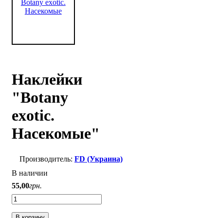
Наклейки
"Botany
exotic.
Насекомые"
FD (Украина)
В наличии
55
,
00
грн.
В корзину