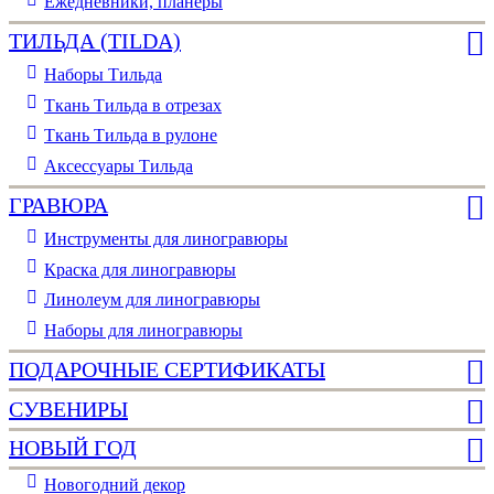
Ежедневники, планеры
ТИЛЬДА (TILDA)
Наборы Тильда
Ткань Тильда в отрезах
Ткань Тильда в рулоне
Аксессуары Тильда
ГРАВЮРА
Инструменты для линогравюры
Краска для линогравюры
Линолеум для линогравюры
Наборы для линогравюры
ПОДАРОЧНЫЕ СЕРТИФИКАТЫ
СУВЕНИРЫ
НОВЫЙ ГОД
Новогодний декор