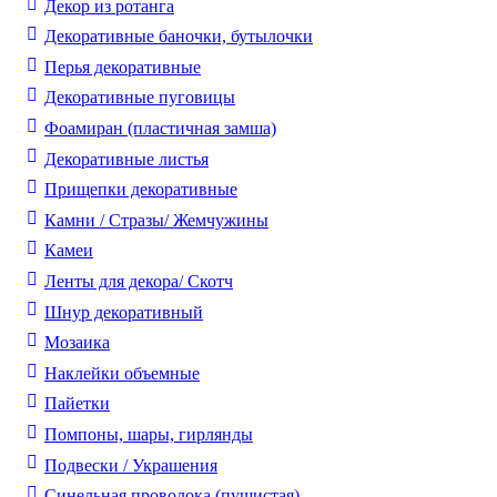
Декор из ротанга
Декоративные баночки, бутылочки
Перья декоративные
Декоративные пуговицы
Фоамиран (пластичная замша)
Декоративные листья
Прищепки декоративные
Камни / Cтразы/ Жемчужины
Камеи
Ленты для декора/ Скотч
Шнур декоративный
Мозаика
Наклейки объемные
Пайетки
Помпоны, шары, гирлянды
Подвески / Украшения
Синельная проволока (пушистая)