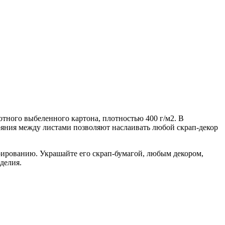
отного выбеленного картона, плотностью 400 г/м2. В
стояния между листами позволяют наслаивать любой скрап-декор
орированию. Украшайте его скрап-бумагой, любым декором,
делия.