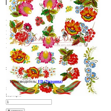
Набор
наклеек
Inspired by
Ukraine
"Петриковка"
#265
FD (Украина)
В наличии
55
,
00
грн.