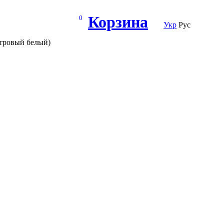
Корзина
0
Укр
Рус
мутровый белый)