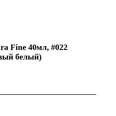
ra Fine 40мл, #022
овый белый)