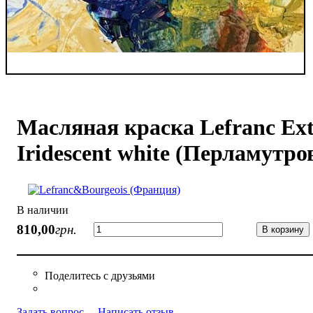
Масляная краска Lefranc Ext
Iridescent white (Перламутр
В наличии
810
,
00
грн.
В корзину
Задать вопрос
Написать отзыв