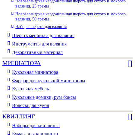
Новозеландская кардочесанная шерсть для сухого и мокрого
валяния, 25 грамм
Новозеландская кардочесанная шерсть для сухого и мокрого
валяния, 50 грамм
Наборы шерсти для валяния
Шерсть мериноса для валяния
Инструменты для валяния
Декоративный материал
МИНИАТЮРА
Кукольная миниатюра
Фарфор для кукольной миниатюры
Кукольная мебель
Кукольные домики, рум-боксы
Волосы для кукол
КВИЛЛИНГ
Наборы для квиллинга
Бумага для квиллинга