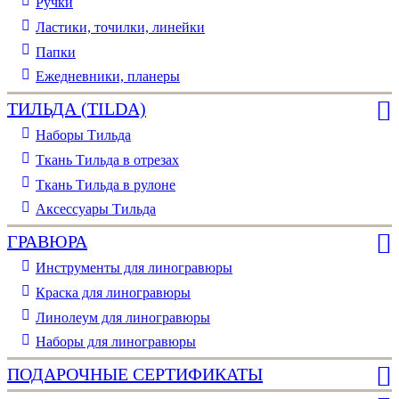
Ручки
Ластики, точилки, линейки
Папки
Ежедневники, планеры
ТИЛЬДА (TILDA)
Наборы Тильда
Ткань Тильда в отрезах
Ткань Тильда в рулоне
Аксессуары Тильда
ГРАВЮРА
Инструменты для линогравюры
Краска для линогравюры
Линолеум для линогравюры
Наборы для линогравюры
ПОДАРОЧНЫЕ СЕРТИФИКАТЫ