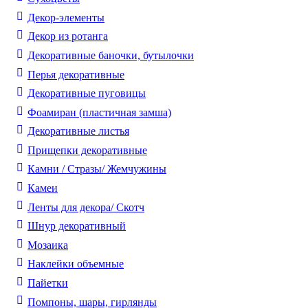
Декор-элементы
Декор из ротанга
Декоративные баночки, бутылочки
Перья декоративные
Декоративные пуговицы
Фоамиран (пластичная замша)
Декоративные листья
Прищепки декоративные
Камни / Cтразы/ Жемчужины
Камеи
Ленты для декора/ Скотч
Шнур декоративный
Мозаика
Наклейки объемные
Пайетки
Помпоны, шары, гирлянды