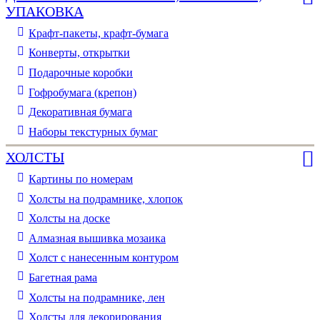
УПАКОВКА
Крафт-пакеты, крафт-бумага
Конверты, открытки
Подарочные коробки
Гофробумага (крепон)
Декоративная бумага
Наборы текстурных бумаг
ХОЛСТЫ
Картины по номерам
Холсты на подрамнике, хлопок
Холсты на доске
Алмазная вышивка мозаика
Холст с нанесенным контуром
Багетная рама
Холсты на подрамнике, лен
Холсты для декорирования