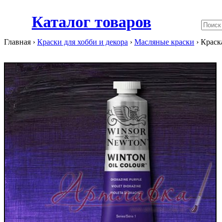
Каталог товаров
Главная ›
Краски для хобби и декора
›
Масляные краски
›
Краск