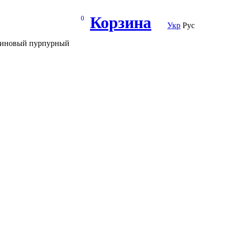
Корзина
0
Укр
Рус
сазиновый пурпурный