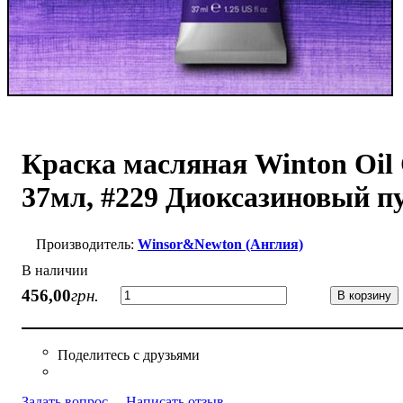
Краска масляная Winton Oil
37мл, #229 Диоксазиновый 
Winsor&Newton (Англия)
В наличии
456
,
00
грн.
В корзину
Задать вопрос
Написать отзыв