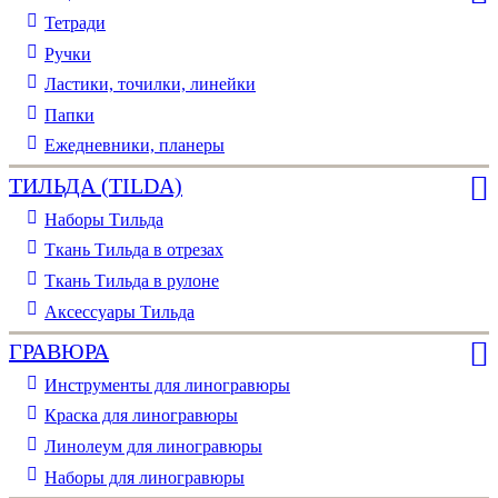
Тетради
Ручки
Ластики, точилки, линейки
Папки
Ежедневники, планеры
ТИЛЬДА (TILDA)
Наборы Тильда
Ткань Тильда в отрезах
Ткань Тильда в рулоне
Аксессуары Тильда
ГРАВЮРА
Инструменты для линогравюры
Краска для линогравюры
Линолеум для линогравюры
Наборы для линогравюры