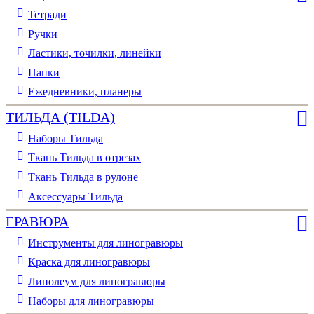
Тетради
Ручки
Ластики, точилки, линейки
Папки
Ежедневники, планеры
ТИЛЬДА (TILDA)
Наборы Тильда
Ткань Тильда в отрезах
Ткань Тильда в рулоне
Аксессуары Тильда
ГРАВЮРА
Инструменты для линогравюры
Краска для линогравюры
Линолеум для линогравюры
Наборы для линогравюры