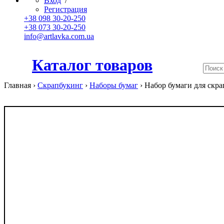
Вход
/
Регистрация
+38 098 30-20-250
+38 073 30-20-250
info@artlavka.com.ua
Каталог товаров
Главная ›
Скрапбукинг
›
Наборы бумаг
›
Набор бумаги для скрап