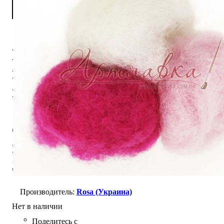
Набор
шерсти для
валяния
"Розовые
оттенки",
кардочес,
3х10г
Rosa (Украина)
Нет в наличии