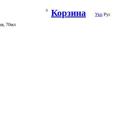
Корзина
0
Укр
Рус
ая, 70мл