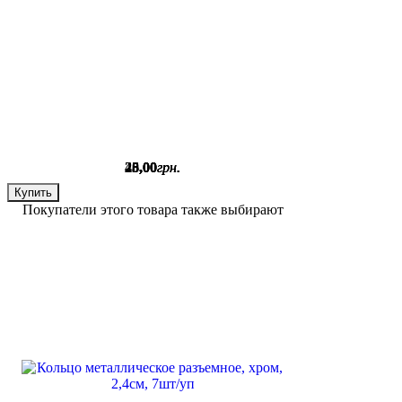
28
20
25
45
,
,
,
,
00
00
00
00
грн.
грн.
грн.
грн.
Купить
Купить
Купить
Купить
Покупатели этого товара также выбирают