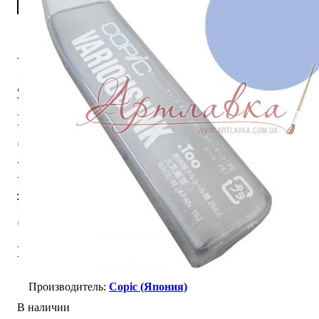
Чернила для
заправки
маркера
Copic Light
hydrangea
#B63,
Светлая
гортензия
Copic (Япония)
В наличии