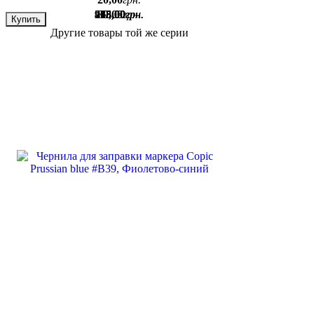
915
468
275
89
,
,
,
,
00
00
00
00
грн.
грн.
грн.
грн.
Купить
Другие товары той же серии