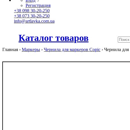
Вход
/
Регистрация
+38 098 30-20-250
+38 073 30-20-250
info@artlavka.com.ua
Каталог товаров
Главная ›
Маркеры
›
Чернила для маркеров Copic
›
Чернила для