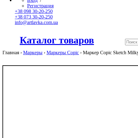
Вход
/
Регистрация
+38 098 30-20-250
+38 073 30-20-250
info@artlavka.com.ua
Каталог товаров
Главная ›
Маркеры
›
Маркеры Copic
›
Маркер Copic Sketch Milk