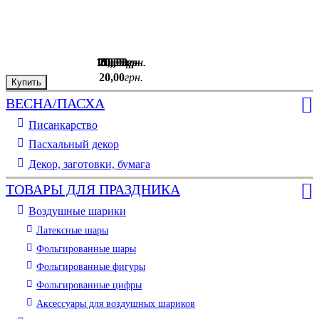
179
150
10
20
1
,
,
00
,
,
00
,
00
00
00
грн.
грн.
грн.
грн.
грн.
20
,
00
грн.
Купить
Купить
Купить
Купить
Купить
ВЕСНА/ПАСХА
Писанкарство
Пасхальный декор
Декор, заготовки, бумага
ТОВАРЫ ДЛЯ ПРАЗДНИКА
Воздушные шарики
Латексные шары
Фольгированные шары
Фольгированные фигуры
Фольгированные цифры
Аксессуары для воздушных шариков