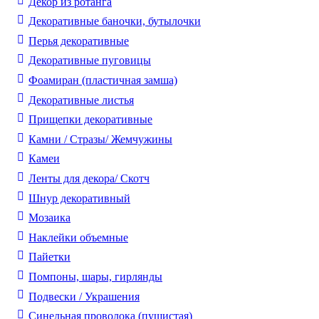
Декор из ротанга
Декоративные баночки, бутылочки
Перья декоративные
Декоративные пуговицы
Фоамиран (пластичная замша)
Декоративные листья
Прищепки декоративные
Камни / Cтразы/ Жемчужины
Камеи
Ленты для декора/ Скотч
Шнур декоративный
Мозаика
Наклейки объемные
Пайетки
Помпоны, шары, гирлянды
Подвески / Украшения
Синельная проволока (пушистая)