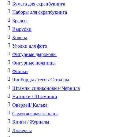
Бумага для скрапбукинга
Наборы для скрапбукинга
Брадсы
Вырубки
Кольца
Уголки для фото
Фигурные дыроколы
Фигурные ножницы
Фишки
Чипборды / теги / Стикеры
Штампы силиконовые/ Чернила
Натирки / Штампики
Оверлей/ Калька
Самоклеящаяся ткань
Книги / Журналы
Люверсы