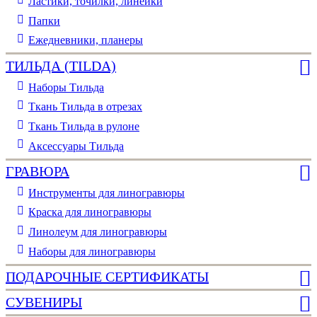
Ластики, точилки, линейки
Папки
Ежедневники, планеры
ТИЛЬДА (TILDA)
Наборы Тильда
Ткань Тильда в отрезах
Ткань Тильда в рулоне
Аксессуары Тильда
ГРАВЮРА
Инструменты для линогравюры
Краска для линогравюры
Линолеум для линогравюры
Наборы для линогравюры
ПОДАРОЧНЫЕ СЕРТИФИКАТЫ
СУВЕНИРЫ