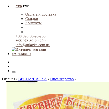
Укр
Рус
Оплата и доставка
Скидки
Контакты
+38 098 30-20-250
+38 073 30-20-250
info@artlavka.com.ua
0
Главная ›
ВЕСНА/ПАСХА
›
Писанкарство
›