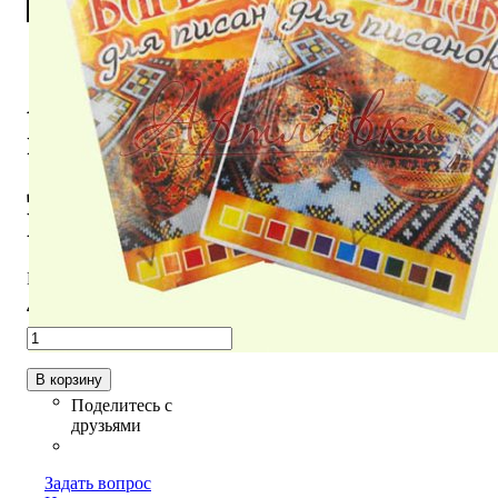
Анилиновый
краситель
для писанок,
Коричневый
В наличии
40
,
00
грн.
В корзину
Задать вопрос