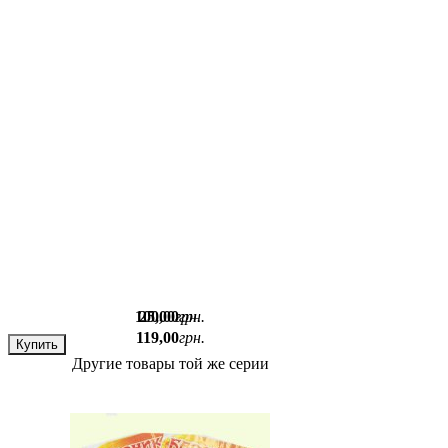
100
25
,
00
,
00
грн.
грн.
119
,
00
грн.
Купить
Купить
Другие товары той же серии