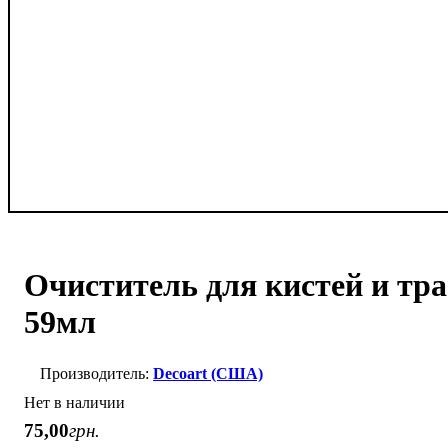
Очиститель для кистей и тра
59мл
Decoart (США)
Нет в наличии
75
,
00
грн.