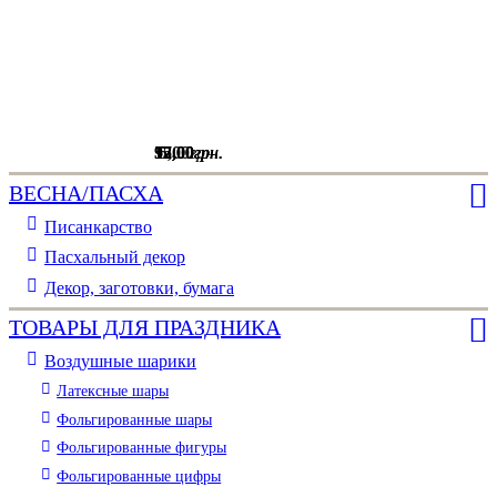
15
52
97
5
,
,
,
00
,
00
00
00
грн.
грн.
грн.
грн.
ВЕСНА/ПАСХА
Писанкарство
Пасхальный декор
Декор, заготовки, бумага
ТОВАРЫ ДЛЯ ПРАЗДНИКА
Воздушные шарики
Латексные шары
Фольгированные шары
Фольгированные фигуры
Фольгированные цифры