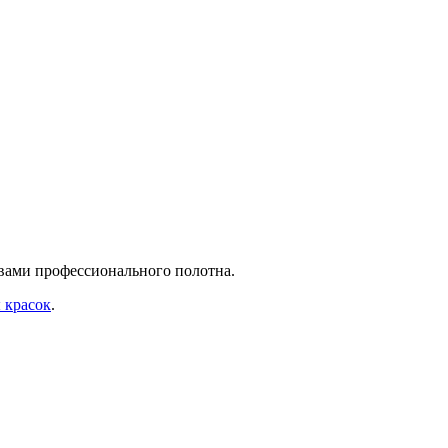
твами профессионального полотна.
 красок
.