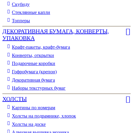
Скубиду
Стеклянные капли
Топперы
ДЕКОРАТИВНАЯ БУМАГА, КОНВЕРТЫ,
УПАКОВКА
Крафт-пакеты, крафт-бумага
Конверты, открытки
Подарочные коробки
Гофробумага (крепон)
Декоративная бумага
Наборы текстурных бумаг
ХОЛСТЫ
Картины по номерам
Холсты на подрамнике, хлопок
Холсты на доске
Алмазная вышивка мозаика