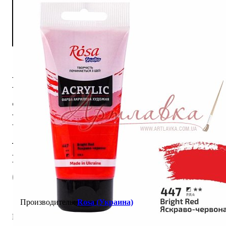
Краска
акриловая
Rosa Studio,
Ярко-
красная
(447), 75мл
Rosa (Украина)
В наличии