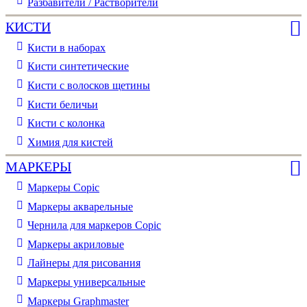
Разбавители / Растворители
КИСТИ
Кисти в наборах
Кисти синтетические
Кисти с волосков щетины
Кисти беличьи
Кисти с колонка
Химия для кистей
МАРКЕРЫ
Маркеры Copic
Маркеры акварельные
Чернила для маркеров Copic
Маркеры акриловые
Лайнеры для рисования
Маркеры универсальные
Маркеры Graphmaster