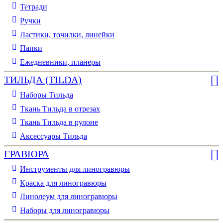
Тетради
Ручки
Ластики, точилки, линейки
Папки
Ежедневники, планеры
ТИЛЬДА (TILDA)
Наборы Тильда
Ткань Тильда в отрезах
Ткань Тильда в рулоне
Аксессуары Тильда
ГРАВЮРА
Инструменты для линогравюры
Краска для линогравюры
Линолеум для линогравюры
Наборы для линогравюры