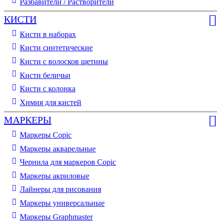
Разбавители / Растворители
КИСТИ
Кисти в наборах
Кисти синтетические
Кисти с волосков щетины
Кисти беличьи
Кисти с колонка
Химия для кистей
МАРКЕРЫ
Маркеры Copic
Маркеры акварельные
Чернила для маркеров Copic
Маркеры акриловые
Лайнеры для рисования
Маркеры универсальные
Маркеры Graphmaster