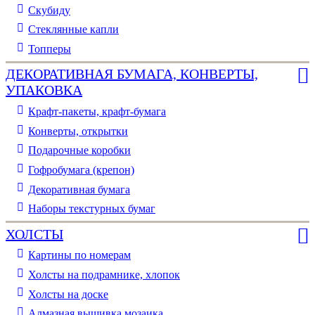
Скубиду
Стеклянные капли
Топперы
ДЕКОРАТИВНАЯ БУМАГА, КОНВЕРТЫ,
УПАКОВКА
Крафт-пакеты, крафт-бумага
Конверты, открытки
Подарочные коробки
Гофробумага (крепон)
Декоративная бумага
Наборы текстурных бумаг
ХОЛСТЫ
Картины по номерам
Холсты на подрамнике, хлопок
Холсты на доске
Алмазная вышивка мозаика