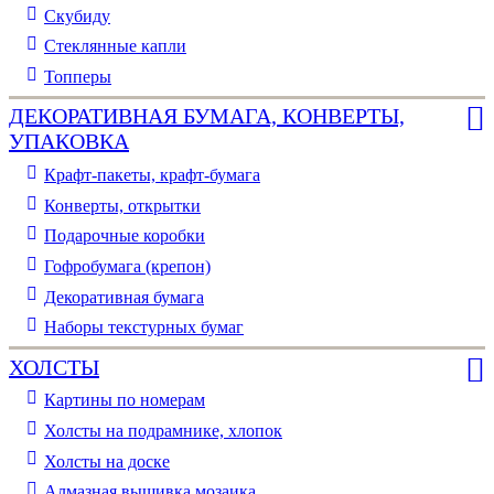
Скубиду
Стеклянные капли
Топперы
ДЕКОРАТИВНАЯ БУМАГА, КОНВЕРТЫ,
УПАКОВКА
Крафт-пакеты, крафт-бумага
Конверты, открытки
Подарочные коробки
Гофробумага (крепон)
Декоративная бумага
Наборы текстурных бумаг
ХОЛСТЫ
Картины по номерам
Холсты на подрамнике, хлопок
Холсты на доске
Алмазная вышивка мозаика