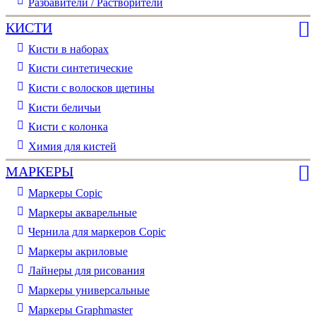
Разбавители / Растворители
КИСТИ
Кисти в наборах
Кисти синтетические
Кисти с волосков щетины
Кисти беличьи
Кисти с колонка
Химия для кистей
МАРКЕРЫ
Маркеры Copic
Маркеры акварельные
Чернила для маркеров Copic
Маркеры акриловые
Лайнеры для рисования
Маркеры универсальные
Маркеры Graphmaster