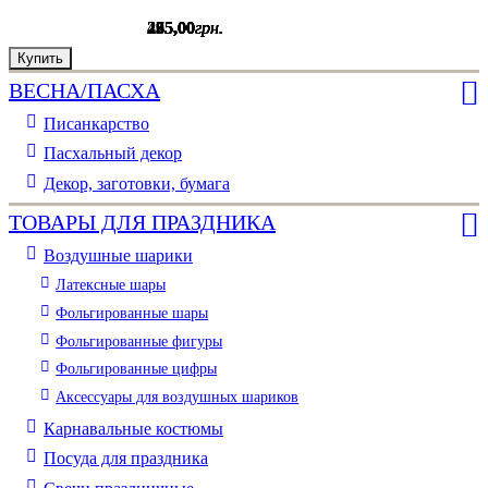
235
235
235
235
265
275
495
,
,
,
,
,
,
,
00
00
00
00
00
00
00
грн.
грн.
грн.
грн.
грн.
грн.
грн.
Купить
Купить
Купить
Купить
Купить
Купить
Купить
ВЕСНА/ПАСХА
Писанкарство
Пасхальный декор
Декор, заготовки, бумага
ТОВАРЫ ДЛЯ ПРАЗДНИКА
Воздушные шарики
Латексные шары
Фольгированные шары
Фольгированные фигуры
Фольгированные цифры
Аксессуары для воздушных шариков
Карнавальные костюмы
Посуда для праздника