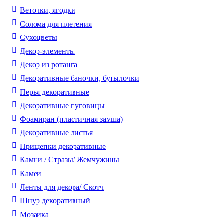
Веточки, ягодки
Солома для плетения
Cухоцветы
Декор-элементы
Декор из ротанга
Декоративные баночки, бутылочки
Перья декоративные
Декоративные пуговицы
Фоамиран (пластичная замша)
Декоративные листья
Прищепки декоративные
Камни / Cтразы/ Жемчужины
Камеи
Ленты для декора/ Скотч
Шнур декоративный
Мозаика