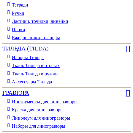
Тетради
Ручки
Ластики, точилки, линейки
Папки
Ежедневники, планеры
ТИЛЬДА (TILDA)
Наборы Тильда
Ткань Тильда в отрезах
Ткань Тильда в рулоне
Аксессуары Тильда
ГРАВЮРА
Инструменты для линогравюры
Краска для линогравюры
Линолеум для линогравюры
Наборы для линогравюры