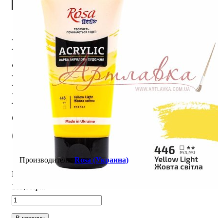
Краска
акриловая
Rosa Studio,
Желтая
светлая
(446), 75мл
Rosa (Украина)
В наличии
165
,
00
грн.