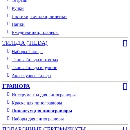
Тетради
Ручки
Ластики, точилки, линейки
Папки
Ежедневники, планеры
ТИЛЬДА (TILDA)
Наборы Тильда
Ткань Тильда в отрезах
Ткань Тильда в рулоне
Аксессуары Тильда
ГРАВЮРА
Инструменты для линогравюры
Краска для линогравюры
Линолеум для линогравюры
Наборы для линогравюры
ПОДАРОЧНЫЕ СЕРТИФИКАТЫ