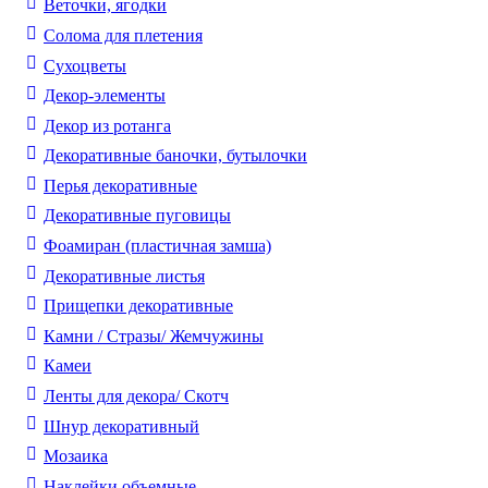
Веточки, ягодки
Солома для плетения
Cухоцветы
Декор-элементы
Декор из ротанга
Декоративные баночки, бутылочки
Перья декоративные
Декоративные пуговицы
Фоамиран (пластичная замша)
Декоративные листья
Прищепки декоративные
Камни / Cтразы/ Жемчужины
Камеи
Ленты для декора/ Скотч
Шнур декоративный
Мозаика
Наклейки объемные