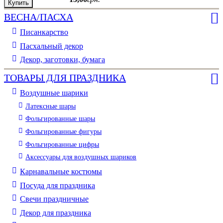
Купить
Купить
Купить
Купить
Купить
Купить
Купить
Купить
Купить
ВЕСНА/ПАСХА
Писанкарство
Пасхальный декор
Декор, заготовки, бумага
ТОВАРЫ ДЛЯ ПРАЗДНИКА
Воздушные шарики
Латексные шары
Фольгированные шары
Фольгированные фигуры
Фольгированные цифры
Аксессуары для воздушных шариков
Карнавальные костюмы
Посуда для праздника
Свечи праздничные
Декор для праздника