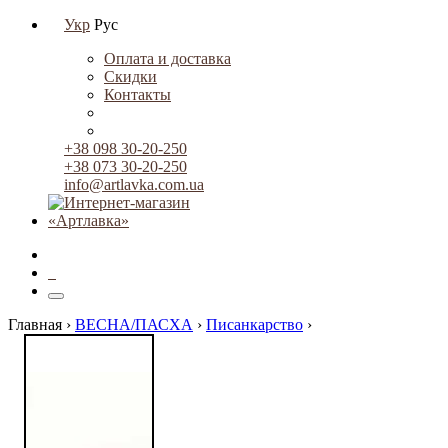
Укр
Рус
Оплата и доставка
Скидки
Контакты
+38 098 30-20-250
+38 073 30-20-250
info@artlavka.com.ua
0
Главная ›
ВЕСНА/ПАСХА
›
Писанкарство
›