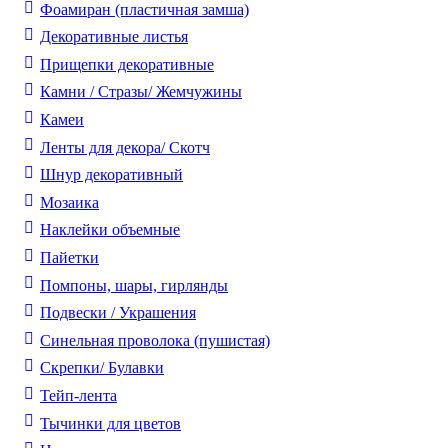
Фоамиран (пластичная замша)
Декоративные листья
Прищепки декоративные
Камни / Cтразы/ Жемчужины
Камеи
Ленты для декора/ Скотч
Шнур декоративный
Мозаика
Наклейки объемные
Пайетки
Помпоны, шары, гирлянды
Подвески / Украшения
Синельная проволока (пушистая)
Скрепки/ Булавки
Тейп-лента
Тычинки для цветов