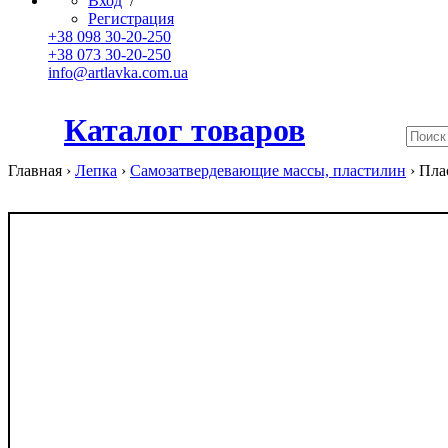
Вход
/
Регистрация
+38 098 30-20-250
+38 073 30-20-250
info@artlavka.com.ua
Каталог товаров
Главная ›
Лепка
›
Самозатвердевающие массы, пластилин
›
Пла