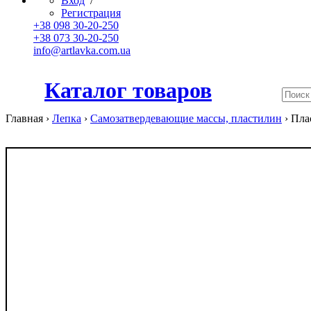
Вход
/
Регистрация
+38 098 30-20-250
+38 073 30-20-250
info@artlavka.com.ua
Каталог товаров
Главная ›
Лепка
›
Самозатвердевающие массы, пластилин
›
Пла