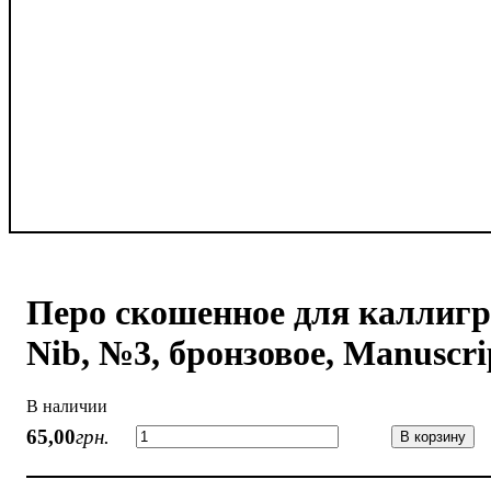
Перо скошенное для каллигр
Nib, №3, бронзовое, Manuscri
В наличии
65
,
00
грн.
В корзину