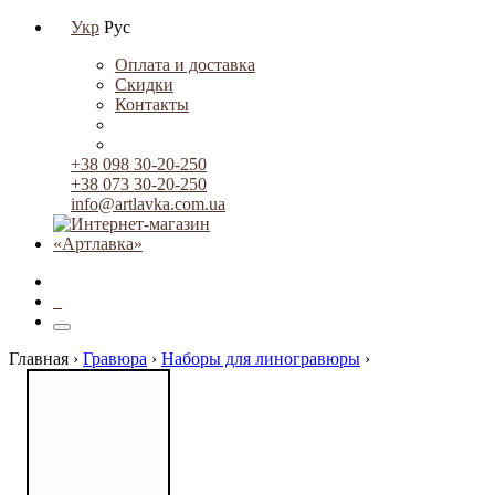
Укр
Рус
Оплата и доставка
Скидки
Контакты
+38 098 30-20-250
+38 073 30-20-250
info@artlavka.com.ua
0
Главная ›
Гравюра
›
Наборы для линогравюры
›