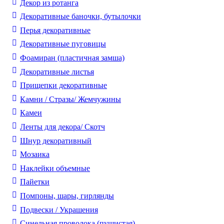
Декор из ротанга
Декоративные баночки, бутылочки
Перья декоративные
Декоративные пуговицы
Фоамиран (пластичная замша)
Декоративные листья
Прищепки декоративные
Камни / Cтразы/ Жемчужины
Камеи
Ленты для декора/ Скотч
Шнур декоративный
Мозаика
Наклейки объемные
Пайетки
Помпоны, шары, гирлянды
Подвески / Украшения
Синельная проволока (пушистая)