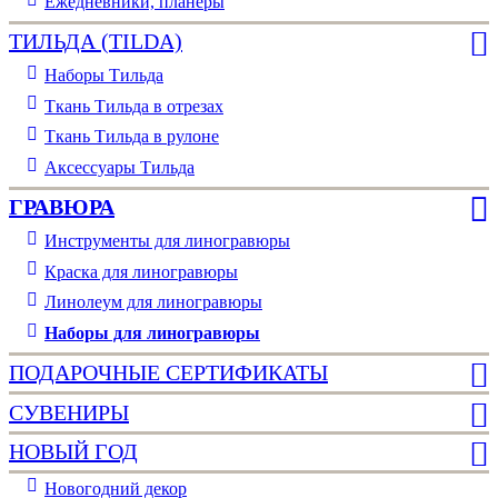
Ежедневники, планеры
ТИЛЬДА (TILDA)
Наборы Тильда
Ткань Тильда в отрезах
Ткань Тильда в рулоне
Аксессуары Тильда
ГРАВЮРА
Инструменты для линогравюры
Краска для линогравюры
Линолеум для линогравюры
Наборы для линогравюры
ПОДАРОЧНЫЕ СЕРТИФИКАТЫ
СУВЕНИРЫ
НОВЫЙ ГОД
Новогодний декор