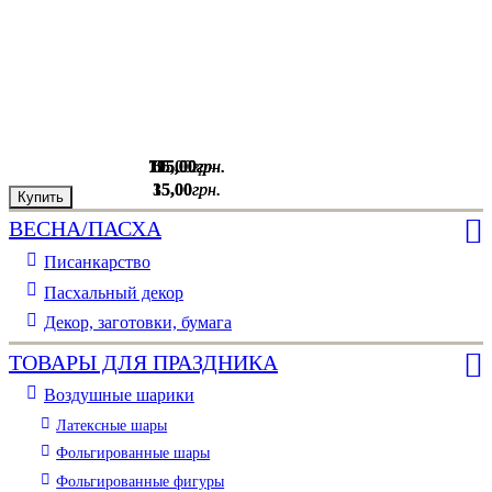
125
715
195
65
,
,
,
,
00
00
00
00
грн.
грн.
грн.
грн.
15
35
,
,
00
00
грн.
грн.
Купить
Купить
Купить
Купить
ВЕСНА/ПАСХА
Писанкарство
Пасхальный декор
Декор, заготовки, бумага
ТОВАРЫ ДЛЯ ПРАЗДНИКА
Воздушные шарики
Латексные шары
Фольгированные шары
Фольгированные фигуры