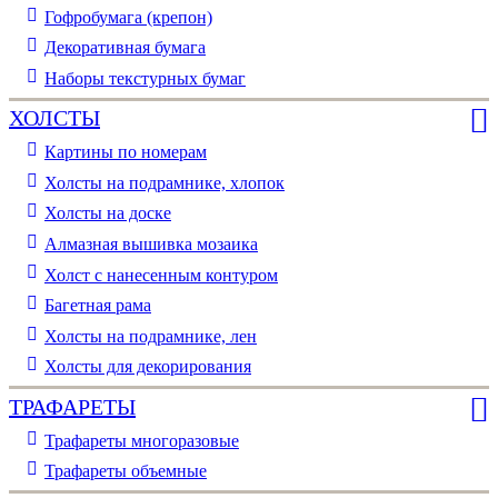
Гофробумага (крепон)
Декоративная бумага
Наборы текстурных бумаг
ХОЛСТЫ
Картины по номерам
Холсты на подрамнике, хлопок
Холсты на доске
Алмазная вышивка мозаика
Холст с нанесенным контуром
Багетная рама
Холсты на подрамнике, лен
Холсты для декорирования
ТРАФАРЕТЫ
Трафареты многоразовые
Трафареты объемные