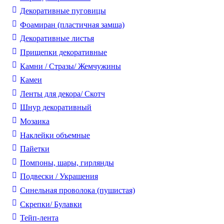
Декоративные пуговицы
Фоамиран (пластичная замша)
Декоративные листья
Прищепки декоративные
Камни / Cтразы/ Жемчужины
Камеи
Ленты для декора/ Скотч
Шнур декоративный
Мозаика
Наклейки объемные
Пайетки
Помпоны, шары, гирлянды
Подвески / Украшения
Синельная проволока (пушистая)
Скрепки/ Булавки
Тейп-лента